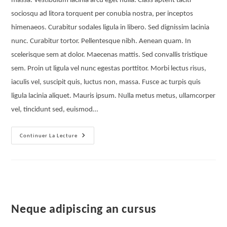
massa. Vestibulum lacinia arcu eget nulla. Class aptent taciti
sociosqu ad litora torquent per conubia nostra, per inceptos
himenaeos. Curabitur sodales ligula in libero. Sed dignissim lacinia
nunc. Curabitur tortor. Pellentesque nibh. Aenean quam. In
scelerisque sem at dolor. Maecenas mattis. Sed convallis tristique
sem. Proin ut ligula vel nunc egestas porttitor. Morbi lectus risus,
iaculis vel, suscipit quis, luctus non, massa. Fusce ac turpis quis
ligula lacinia aliquet. Mauris ipsum. Nulla metus metus, ullamcorper
vel, tincidunt sed, euismod…
Continuer La Lecture
Neque adipiscing an cursus